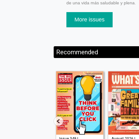
de una vida más saludable y plena.
More issues
Recommended
Issue 210 |
Issue 349 |
August 2026 |