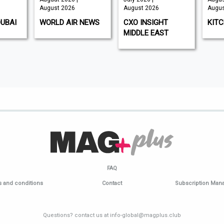
August 2026
August 2026
Augus
DUBAI
WORLD AIR NEWS
CXO INSIGHT
KIT
MIDDLE EAST
FAQ
 and conditions
Contact
Subscription Ma
Questions? contact us at info-global@magplus.club