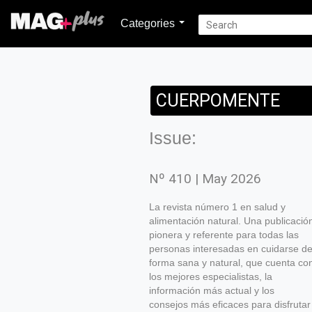
Categories
CUERPOMENTE
Issue:
Nº 410 | May 2026
La revista número 1 en salud y
alimentación natural. Una publicació
pionera y referente para todas las
personas interesadas en cuidarse d
forma sana y natural, que cuenta co
los mejores especialistas, la
información más actual y los
consejos más eficaces para disfrutar