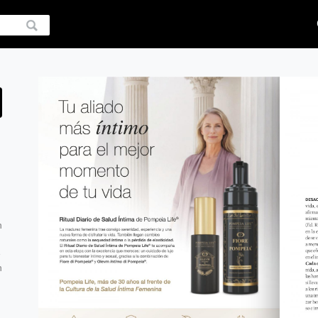
n
e
n