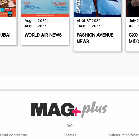
Auguat 2026 |
AUGUST 2026
July 2
August 2026
| August 2026
Augus
DUBAI
WORLD AIR NEWS
FASHION AVENUE
CXO 
NEWS
MIDD
FAQ
 and conditions
Contact
Subscription Ma