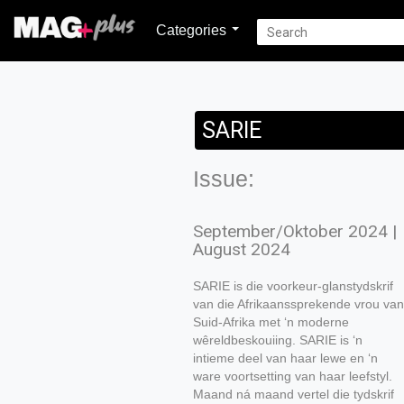
Categories
SARIE
Issue:
September/Oktober 2024 |
August 2024
SARIE is die voorkeur-glanstydskrif
van die Afrikaanssprekende vrou van
Suid-Afrika met ‘n moderne
wêreldbeskouiing. SARIE is ‘n
intieme deel van haar lewe en ‘n
ware voortsetting van haar leefstyl.
Maand ná maand vertel die tydskrif