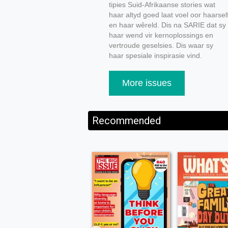
tipies Suid-Afrikaanse stories wat
haar altyd goed laat voel oor haarsel
en haar wêreld. Dis na SARIE dat sy
haar wend vir kernoplossings en
vertroude geselsies. Dis waar sy
haar spesiale inspirasie vind.
More issues
Recommended